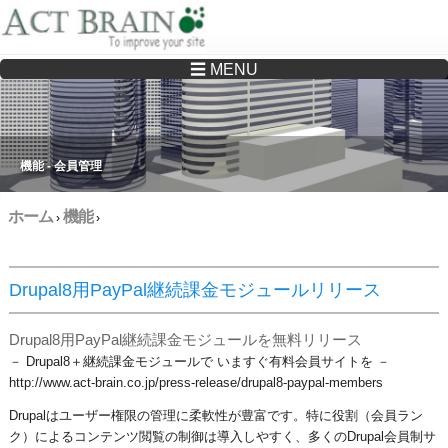
☰ MENU
Drupalサイトの制作・保守をどこに頼んでいいか分からない方へ…まずはご相談く
ださい
機能 - 会員管理
ホーム
機能
›
›
Drupal8用PayPal継続課金モジュールリリース
Drupal8用PayPal継続課金モジュールを無料リリース
－ Drupal8＋継続課金モジュールで いますぐ有料会員サイトを －
​http://www.act-brain.co.jp/press-release/drupal8-paypal-members
Drupalはユーザー権限の管理に柔軟性が豊富です。特に役割（会員ラン
ク）によるコンテンツ閲覧の制御は導入しやすく、多くのDrupal会員制サ