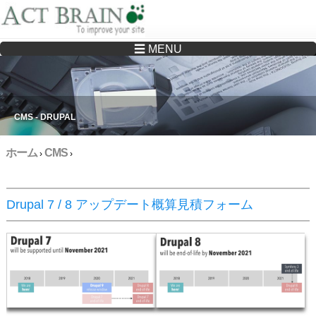
☰ MENU
Drupalサイトの制作・保守をどこに頼んでいいか分からない方へ…まずはご相談く
ださい
CMS - DRUPAL
ホーム
CMS
›
›
Drupal 7 / 8 アップデート概算見積フォーム