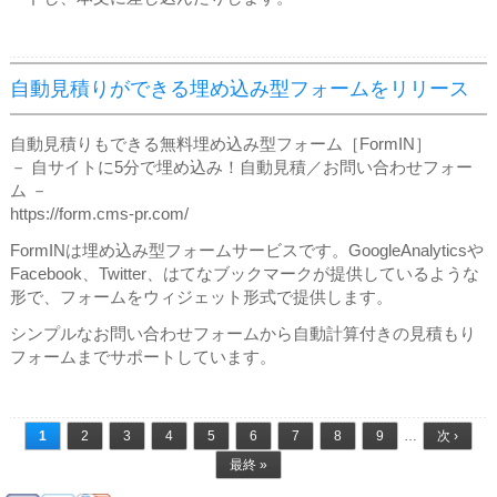
自動見積りができる埋め込み型フォームをリリース
自動見積りもできる無料埋め込み型フォーム［FormIN］
－ 自サイトに5分で埋め込み！自動見積／お問い合わせフォー
ム －
https://form.cms-pr.com/
FormINは埋め込み型フォームサービスです。GoogleAnalyticsや
Facebook、Twitter、はてなブックマークが提供しているような
形で、フォームをウィジェット形式で提供します。
シンプルなお問い合わせフォームから自動計算付きの見積もり
フォームまでサポートしています。
ページ
1
2
3
4
5
6
7
8
9
…
次 ›
最終 »