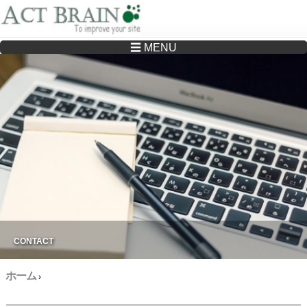
☰ MENU
Drupalサイトの制作・保守をどこに頼んでいいか分からない方へ…まずはご相談く
ださい
CONTACT
ホーム
›