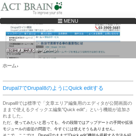
☰ MENU
Drupalサイトの制作・保守をどこに頼んでいいか分からない方へ…まずはご相談く
ださい
自分で更新できるホームページ
ホーム
›
Drupal7でDrupal8のようにQuick editする
Drupal8では標準で「文章エリア編集用のエディタが公開画面の
ままで使えるクイックエ編集”Quick edit”」という機能が追加さ
れました。
ただ、使ってみたいと思っても、今の段階ではアップデートの手間や拡張
モジュールの追従の問題で、今すぐには使えそうもありません。
そこで、ここでは、Drupal7のままで”Quick edit”機能を搭載する方法を紹