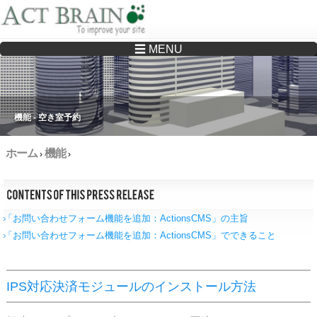
☰ MENU
Drupalサイトの制作・保守をどこに頼んでいいか分からない方へ…まずはご相談く
ださい
機能 - 空き室予約
ホーム
機能
›
›
「お問い合わせフォーム機能を追加：ActionsCMS」の主旨
「お問い合わせフォーム機能を追加：ActionsCMS」でできること
IPS対応決済モジュールのインストール方法