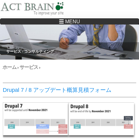
☰ MENU
Drupalサイトの制作・保守をどこに頼んでいいか分からない方へ…まずはご相談く
ださい
サービス - コンサルティング
ホーム
サービス
›
›
Drupal 7 / 8 アップデート概算見積フォーム