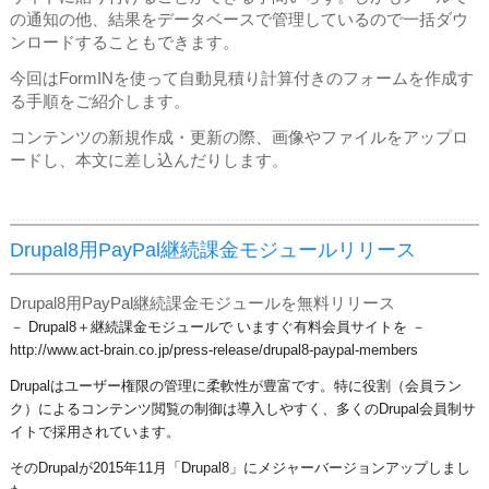
の通知の他、結果をデータベースで管理しているので一括ダウ
ンロードすることもできます。
今回はFormINを使って自動見積り計算付きのフォームを作成す
る手順をご紹介します。
コンテンツの新規作成・更新の際、画像やファイルをアップロ
ードし、本文に差し込んだりします。
Drupal8用PayPal継続課金モジュールリリース
Drupal8用PayPal継続課金モジュールを無料リリース
－ Drupal8＋継続課金モジュールで いますぐ有料会員サイトを －
​http://www.act-brain.co.jp/press-release/drupal8-paypal-members
Drupalはユーザー権限の管理に柔軟性が豊富です。特に役割（会員ラン
ク）によるコンテンツ閲覧の制御は導入しやすく、多くのDrupal会員制サ
イトで採用されています。
そのDrupalが2015年11月「Drupal8」にメジャーバージョンアップしまし