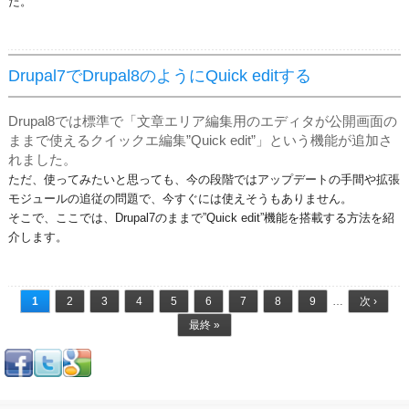
た。
Drupal7でDrupal8のようにQuick editする
Drupal8では標準で「文章エリア編集用のエディタが公開画面の
ままで使えるクイックエ編集”Quick edit”」という機能が追加さ
れました。
ただ、使ってみたいと思っても、今の段階ではアップデートの手間や拡張
モジュールの追従の問題で、今すぐには使えそうもありません。
そこで、ここでは、Drupal7のままで”Quick edit”機能を搭載する方法を紹
介します。
ページ
1
2
3
4
5
6
7
8
9
…
次 ›
最終 »