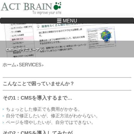
☰ MENU
Drupalサイトの制作・保守をどこに頼んでいいか分からない方へ…まずはご相談く
ださい
CMSへのリニューアル
ホーム
SERVICES
›
›
こんなことで困っていませんか？
その1：CMSを導入するまで…
ちょっとした修正でも費用がかかる。
自分で修正したいが、修正方法がわからない。
ページを増やしたいが、自分ではできない。
その2：CMSを導入してみたが…