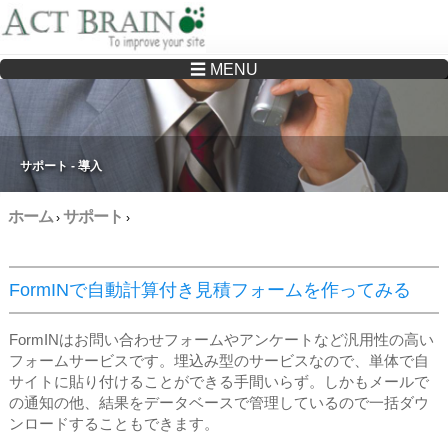
☰ MENU
Drupalサイトの制作・保守をどこに頼んでいいか分からない方へ…まずはご相談く
ださい
サポート - 導入
ホーム
サポート
›
›
FormINで自動計算付き見積フォームを作ってみる
FormINはお問い合わせフォームやアンケートなど汎用性の高い
フォームサービスです。埋込み型のサービスなので、単体で自
サイトに貼り付けることができる手間いらず。しかもメールで
の通知の他、結果をデータベースで管理しているので一括ダウ
ンロードすることもできます。