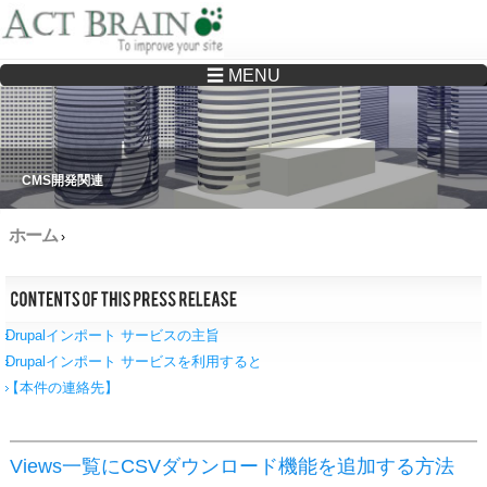
☰ MENU
Drupalサイトの制作・保守をどこに頼んでいいか分からない方へ…まずはご相談く
ださい
CMS開発関連
ホーム
›
Drupalインポート サービスの主旨
Drupalインポート サービスを利用すると
【本件の連絡先】
Views一覧にCSVダウンロード機能を追加する方法