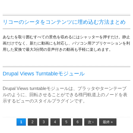
リコーのシータをコンテンツに埋め込む方法まとめ
あなたを取り囲むすべての景色を収めるにはシャッターを押すだけ。
静止
画だけでなく、新たに動画にも対応し、パソコン用アプリケーションを利
用した変換で最大3分間の音声付きの動画も手軽に楽しめます。
Drupal Views Turntableモジュール
Drupal Views turntableモジュールは、プラッタやターンテーブ
ルのように、回転させることができる楕円軌道上のノードを表
示するビューのスタイルプラグインです。
ページ
1
2
3
4
5
6
次 ›
最終 »