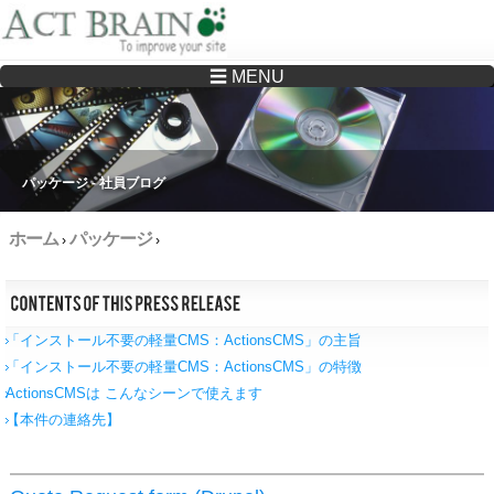
☰ MENU
Drupalサイトの制作・保守をどこに頼んでいいか分からない方へ…まずはご相談く
ださい
パッケージ - 社員ブログ
ホーム
パッケージ
›
›
「インストール不要の軽量CMS：ActionsCMS」の主旨
「インストール不要の軽量CMS：ActionsCMS」の特徴
ActionsCMSは こんなシーンで使えます
【本件の連絡先】