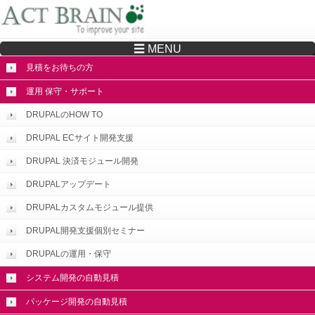
☰ MENU
Drupalサイトの制作・保守をどこに頼んでいいか分からない方へ…まずはご相談く
ださい
見積をお待ちの方
運用 保守・サポート
DRUPALのHOW TO
DRUPAL ECサイト開発支援
DRUPAL 決済モジュール開発
DRUPALアップデート
DRUPALカスタムモジュール提供
DRUPAL開発支援個別セミナー
DRUPALの運用・保守
システム開発の自動見積
パッケージ開発の自動見積