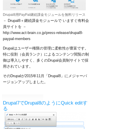
Drupal8用PayPal継続課金モジュールを無料リリース
－ Drupal8＋継続課金モジュールで いますぐ有料会
員サイトを －
​http://www.act-brain.co.jp/press-release/drupal8-
paypal-members
Drupalはユーザー権限の管理に柔軟性が豊富です。
特に役割（会員ランク）によるコンテンツ閲覧の制
御は導入しやすく、多くのDrupal会員制サイトで採
用されています。
そのDrupalが2015年11月「Drupal8」にメジャーバ
ージョンアップしました。
Drupal7でDrupal8のようにQuick editす
る