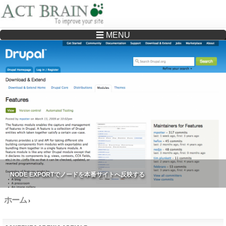
☰ MENU
Drupalサイトの制作・保守をどこに頼んでいいか分からない方へ…まずはご相談く
ださい
NODE EXPORTでノードを本番サイトへ反映する
ホーム
›