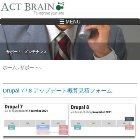
☰ MENU
Drupalサイトの制作・保守をどこに頼んでいいか分からない方へ…まずはご相談く
ださい
サポート - メンテナンス
ホーム
サポート
›
›
Drupal 7 / 8 アップデート概算見積フォーム