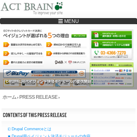
☰ MENU
Drupalサイトの制作・保守をどこに頼んでいいか分からない方へ…まずはご相談く
ださい
DRUPAL用ペイジェント決済モジュールの提供開始
ホーム
PRESS RELEASE
›
›
□ Drupal Commerceとは
■ Drupal用ペイジェント決済モジュールの内容