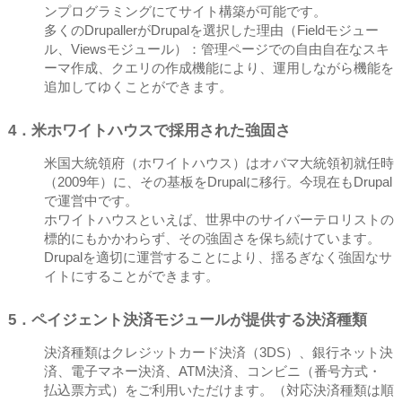
ンプログラミングにてサイト構築が可能です。
多くのDrupallerがDrupalを選択した理由（Fieldモジュー
ル、Viewsモジュール）：管理ページでの自由自在なスキ
ーマ作成、クエリの作成機能により、運用しながら機能を
追加してゆくことができます。
4．米ホワイトハウスで採用された強固さ
米国大統領府（ホワイトハウス）はオバマ大統領初就任時
（2009年）に、その基板をDrupalに移行。今現在もDrupal
で運営中です。
ホワイトハウスといえば、世界中のサイバーテロリストの
標的にもかかわらず、その強固さを保ち続けています。
Drupalを適切に運営することにより、揺るぎなく強固なサ
イトにすることができます。
5．ペイジェント決済モジュールが提供する決済種類
決済種類はクレジットカード決済（3DS）、銀行ネット決
済、電子マネー決済、ATM決済、コンビニ（番号方式・
払込票方式）をご利用いただけます。（対応決済種類は順