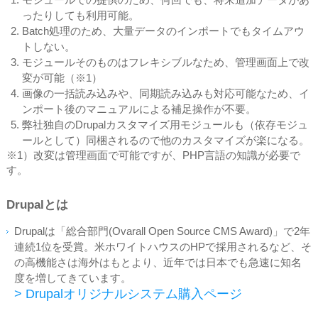
モジュールでの提供のため、何回でも、将来追加データがあ
ったりしても利用可能。
Batch処理のため、大量データのインポートでもタイムアウ
トしない。
モジュールそのものはフレキシブルなため、管理画面上で改
変が可能（※1）
画像の一括読み込みや、同期読み込みも対応可能なため、イ
ンポート後のマニュアルによる補足操作が不要。
弊社独自のDrupalカスタマイズ用モジュールも（依存モジュ
ールとして）同梱されるので他のカスタマイズが楽になる。
※1）改変は管理画面で可能ですが、PHP言語の知識が必要で
す。
Drupalとは
Drupalは「総合部門(Ovarall Open Source CMS Award)」で2年
連続1位を受賞。米ホワイトハウスのHPで採用されるなど、そ
の高機能さは海外はもとより、近年では日本でも急速に知名
度を増してきています。
> Drupalオリジナルシステム購入ページ