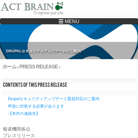
☰ MENU
Drupalサイトの制作・保守をどこに頼んでいいか分からない方へ…まずはご相談く
ださい
DRUPALセキュリティアップデートのご案内
ホーム
PRESS RELEASE
›
›
Drupalセキュリティアップデート緊急対応のご案内
早急に対処する必要があります
【本件の連絡先】
報道機関各位
プレスリリース