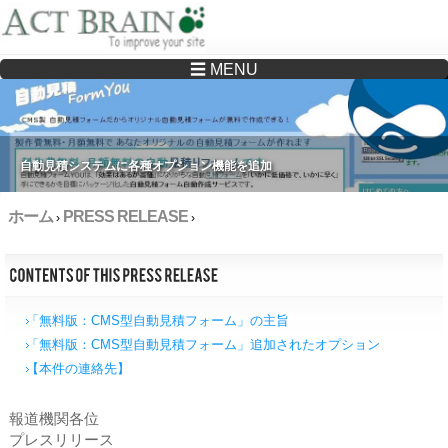
☰ MENU
Drupalサイトの制作・保守をどこに頼んでいいか分からない方へ…まずはご相談く
ださい
自動見積システムに各種オプション機能を追加
ホーム
PRESS RELEASE
›
›
「無料版：CMS型自動見積フォーム」の主旨
「無料版：CMS型自動見積フォーム」追加されたオプション
【本件の連絡先】
報道機関各位
プレスリリース