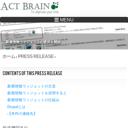
☰ MENU
Drupalサイトの制作・保守をどこに頼んでいいか分からない方へ…まずはご相談く
ださい
新着情報ウィジェットの提供を開始
ホーム
PRESS RELEASE
›
›
新着情報ウィジェットの主旨
新着情報ウィジェットを採用すると
新着情報ウィジェットの仕組み
Drupalとは
【本件の連絡先】
報道機関各位