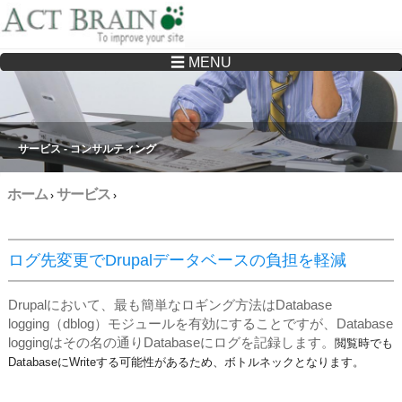
☰ MENU
Drupalサイトの制作・保守をどこに頼んでいいか分からない方へ…まずはご相談く
ださい
サービス - コンサルティング
ホーム
サービス
›
›
ログ先変更でDrupalデータベースの負担を軽減
Drupalにおいて、最も簡単なロギング方法はDatabase
logging（dblog）モジュールを有効にすることですが、Database
loggingはその名の通りDatabaseにログを記録します。
閲覧時でも
DatabaseにWriteする可能性があるため、ボトルネックとなります。