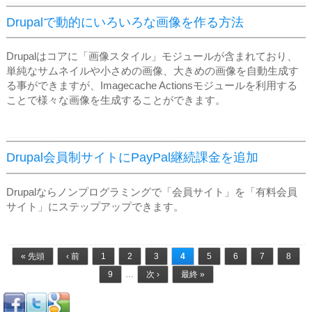
Drupalで動的にいろいろな画像を作る方法
Drupalはコアに「画像スタイル」モジュールが含まれており、
単純なサムネイルや小さめの画像、大きめの画像を自動生成す
る事ができますが、Imagecache Actionsモジュールを利用する
ことで様々な画像を生成することができます。
Drupal会員制サイトにPayPal継続課金を追加
Drupalならノンプログラミングで「会員サイト」を「有料会員
サイト」にステップアップできます。
ページ
« 先頭
‹ 前
1
2
3
4
5
6
7
8
9
…
次 ›
最終 »